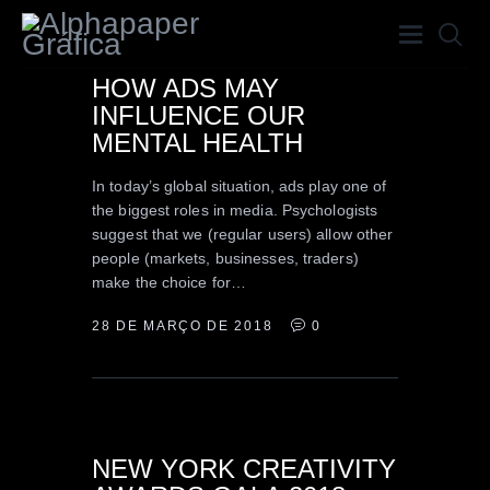
HOW ADS MAY
INFLUENCE OUR
HOME
MENTAL HEALTH
A GRÁFICA
In today’s global situation, ads play one of
SERVIÇOS
the biggest roles in media. Psychologists
PORTFÓLIO
suggest that we (regular users) allow other
people (markets, businesses, traders)
BLOG
make the choice for…
CONTATO
28 DE MARÇO DE 2018
0
TRENDS
NEW YORK CREATIVITY