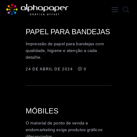
EDITORIAL
INSTITUCIONAL
PAPEL PARA BANDEJAS
PROMOCIONAL
HOME
Impressão de papel para bandejas com
qualidade, higiene e atenção a cada
A GRÁFICA
detalhe.
SERVIÇOS
24 DE ABRIL DE 2024
0
PORTFÓLIO
BLOG
CONTATO
DISPLAY
INSTITUCIONAL
MÓBILES
PROMOCIONAL
O material de ponto de venda e
endomarketing exige produtos gráficos
diferenciados.