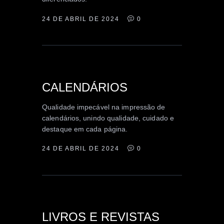
24 DE ABRIL DE 2024
0
EDITORIAL
INSTITUCIONAL
CALENDÁRIOS
PROMOCIONAL
Qualidade impecável na impressão de
calendários, unindo qualidade, cuidado e
destaque em cada página.
24 DE ABRIL DE 2024
0
EDITORIAL
LIVROS E REVISTAS