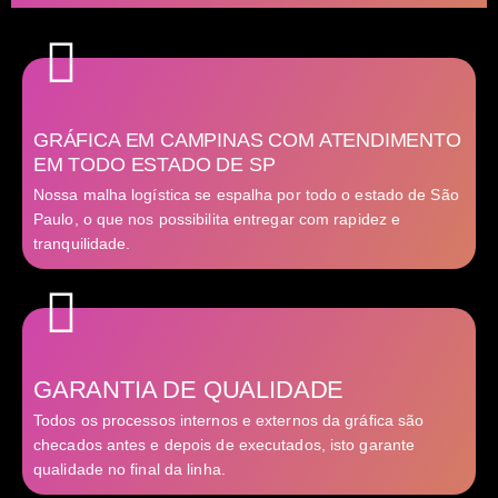
GRÁFICA EM CAMPINAS COM ATENDIMENTO
EM TODO ESTADO DE SP
Nossa malha logística se espalha por todo o estado de São
Paulo, o que nos possibilita entregar com rapidez e
tranquilidade.
GARANTIA DE QUALIDADE
Todos os processos internos e externos da gráfica são
checados antes e depois de executados, isto garante
qualidade no final da linha.